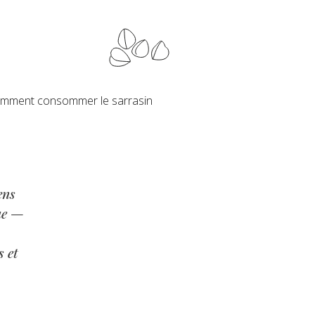
mment consommer le sarrasin
ens
ae
—
s et