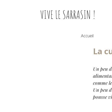
Skip
to
content
Accueil
La c
Un peu de
alimenta
comme le b
Un peu d’
pousse vi