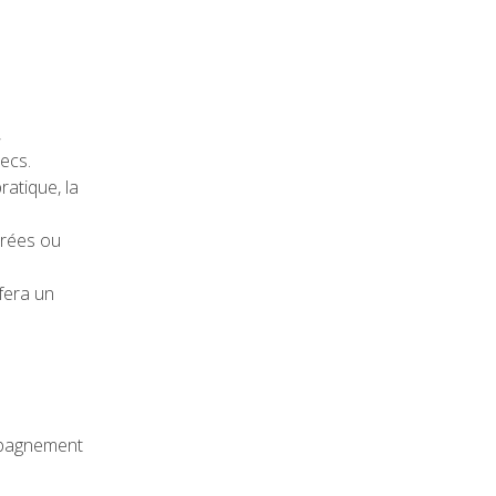
,
ecs.
ratique, la
crées ou
fera un
ompagnement