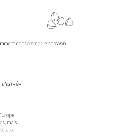
mment consommer le sarrasin
 c’est-à-
 Europe
tes, mais
rté aux