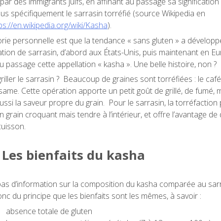
par des immigrants juifs, en affinant au passage sa signification
lus spécifiquement le sarrasin torréfié (source Wikipedia en
ps://en.wikipedia.org/wiki/Kasha
).
rie personnelle est que la tendance « sans gluten » a développ
on de sarrasin, d’abord aux États-Unis, puis maintenant en Eu
au passage cette appellation « kasha ». Une belle histoire, non ?
iller le sarrasin ? Beaucoup de graines sont torréfiées : le café, 
ésame. Cette opération apporte un petit goût de grillé, de fumé, 
ussi la saveur propre du grain. Pour le sarrasin, la torréfaction
n grain croquant mais tendre à l’intérieur, et offre l’avantage de
cuisson.
Les bienfaits du kasha
e pas d’information sur la composition du kasha comparée au sarr
nc du principe que les bienfaits sont les mêmes, à savoir :
absence totale de gluten