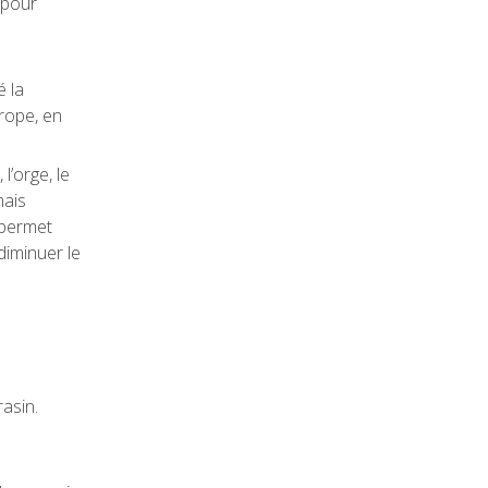
 pour
é la
rope, en
l’orge, le
mais
 permet
 diminuer le
asin.