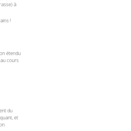
grasse) à
ains !
sson étendu
 au cours
ment du
oquant, et
son.