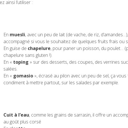
 ainsi l’utiliser :
En
muesli
, avec un peu de lait (de vache, de riz, d’amandes…)
accompagné si vous le souhaitez de quelques fruits frais ou s
En guise de
chapelure
, pour paner un poisson, du poulet… (p
chapelure sans gluten !).
En «
toping
» sur des desserts, des coupes, des verrines su
salées.
En «
gomasio
», écrasé au pilon avec un peu de sel, ça vous 
condiment à mettre partout, sur les salades par exemple.
Cuit à l’eau
, comme les grains de sarrasin, il offre un acc
au goût plus corsé