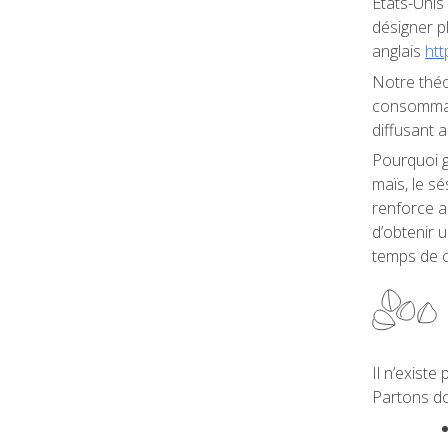
États-Unis 
désigner p
anglais
htt
Notre théo
consommati
diffusant 
Pourquoi gr
maïs, le s
renforce a
d’obtenir u
temps de 
Il n’exist
Partons do