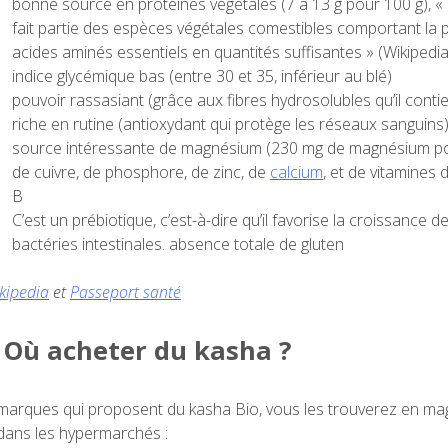
bonne source en protéines végétales (7 à 13 g pour 100 g), « 
fait partie des espèces végétales comestibles comportant la 
acides aminés essentiels en quantités suffisantes » (Wikipedia
indice glycémique bas (entre 30 et 35, inférieur au blé)
pouvoir rassasiant (grâce aux fibres hydrosolubles qu’il contie
riche en rutine (antioxydant qui protège les réseaux sanguins
source intéressante de magnésium (230 mg de magnésium po
de cuivre, de phosphore, de zinc, de
calcium
, et de vitamines
B
C’est un prébiotique, c’est-à-dire qu’il favorise la croissance 
bactéries intestinales. absence totale de gluten
kipedia
et
Passeport santé
Où acheter du kasha ?
arques qui proposent du kasha Bio, vous les trouverez en ma
 dans les hypermarchés :