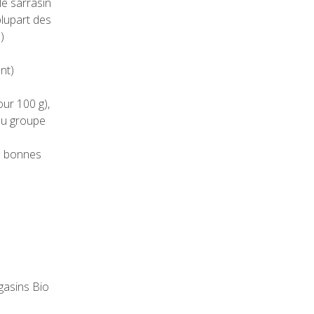
le sarrasin
plupart des
)
nt)
)
ur 100 g),
 du groupe
de bonnes
gasins Bio