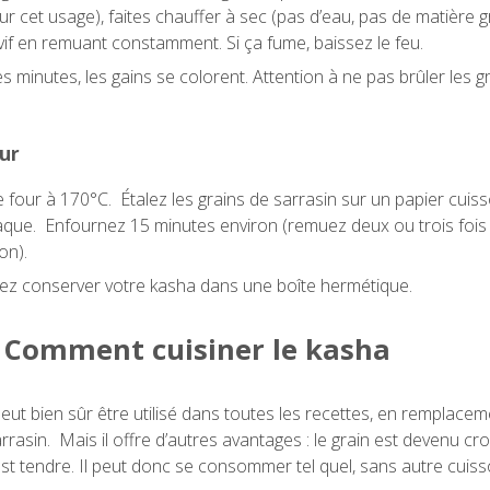
ur cet usage), faites chauffer à sec (pas d’eau, pas de matière 
vif en remuant constamment. Si ça fume, baissez le feu.
 minutes, les gains se colorent. Attention à ne pas brûler les gr
ur
e four à 170°C. Étalez les grains de sarrasin sur un papier cui
aque. Enfournez 15 minutes environ (remuez deux ou trois fois
son).
ez conserver votre kasha dans une boîte hermétique.
Comment cuisiner le kasha
eut bien sûr être utilisé dans toutes les recettes, en remplace
rrasin. Mais il offre d’autres avantages : le grain est devenu cr
r est tendre. Il peut donc se consommer tel quel, sans autre cuis