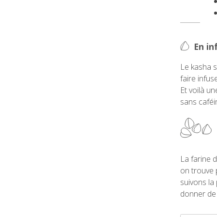
En in
Le kasha s
faire infu
Et voilà u
sans caféi
La farine 
on trouve 
suivons la
donner de 