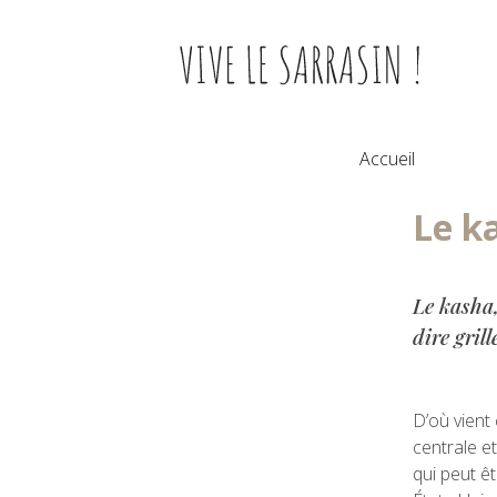
Skip
to
content
Accueil
Le ka
Le kasha,
dire grill
D’où vient
centrale et
qui peut êt