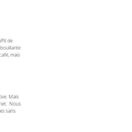
ffit de
bouillante.
café, mais
tive. Mais
rnet. Nous
is sans