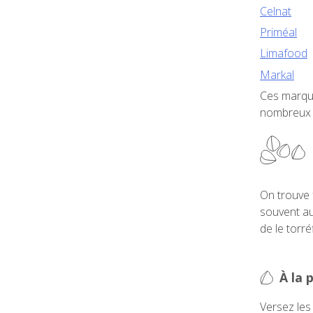
Celnat
Priméal
Limafood
Markal
Ces marque
nombreux r
On trouve 
souvent au
de le torr
À la 
Versez les