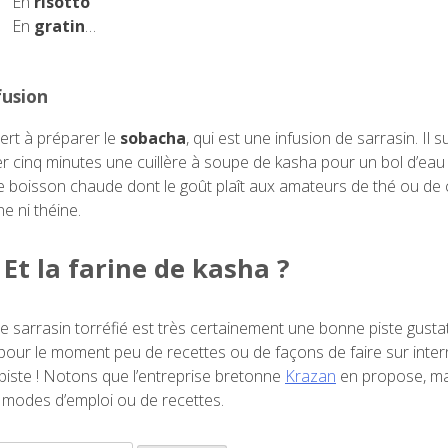
En
risotto
En
gratin
…
fusion
ert à préparer le
sobacha
, qui est une infusion de sarrasin. Il su
ser cinq minutes une cuillère à soupe de kasha pour un bol d’eau 
ne boisson chaude dont le goût plaît aux amateurs de thé ou de 
ne ni théine.
Et la farine de kasha ?
de sarrasin torréfié est très certainement une bonne piste gusta
pour le moment peu de recettes ou de façons de faire sur inte
 piste ! Notons que l’entreprise bretonne
Krazan
en propose, ma
modes d’emploi ou de recettes.